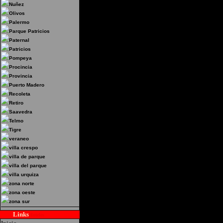
-Balvanera, Capital Fede
Nuñez
Olivos
Palermo
Parque Patricios
Paternal
Patricios
Pompeya
Procincia
Provincia
Puerto Madero
Recoleta
Retiro
Saavedra
Telmo
Tigre
veraneo
villa crespo
villa de parque
villa del parque
villa urquiza
zona norte
zona oeste
zona sur
Links
Hoteles