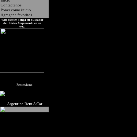
Inicio
Contactenos
Poner como inicio
Agregar a favoritos
Web Master ponga su buscador
de Hoteles Alojamiento en su
web.
Promociones
Argentina Rent A Car