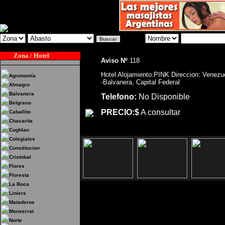
Zona / Hotel
Aviso Nº
118
Hotel Alojamiento:PINK Direccion: Venezu
Agronomía
-Balvanera, Capital Federal
Almagro
Balvanera
Telefono:
No Disponible
Belgrano
PRECIO:$
A consultar
Caballito
Chacarita
Coghlan
Colegiales
Constitucion
Cristobal
Flores
Floresta
La Boca
Liniers
Mataderos
Hotel Alojamiento:PINK 
Monserrat
Norte