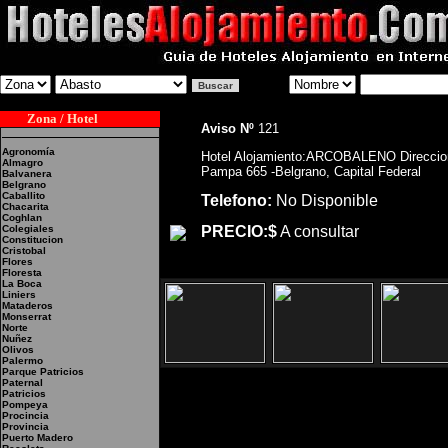
Zona / Hotel
Aviso Nº
121
Agronomía
Hotel Alojamiento:ARCOBALENO Direccio
Almagro
Pampa 665 -Belgrano, Capital Federal
Balvanera
Belgrano
Caballito
Telefono:
No Disponible
Chacarita
Coghlan
Colegiales
PRECIO:$
A consultar
Constitucion
Cristobal
Flores
Floresta
La Boca
Liniers
Mataderos
Monserrat
Norte
Nuñez
Olivos
Palermo
Parque Patricios
Paternal
Patricios
Pompeya
Procincia
Provincia
Hotel Alojamiento:ARC
Puerto Madero