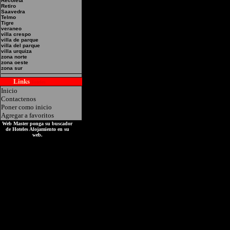
Recoleta
Pampa 665 -Belgrano, Ca
Retiro
Saavedra
Telmo
Tigre
veraneo
villa crespo
villa de parque
villa del parque
villa urquiza
zona norte
zona oeste
zona sur
Links
Hoteles
Inicio
Contactenos
Poner como inicio
Agregar a favoritos
Web Master ponga su buscador
de Hoteles Alojamiento en su
web.