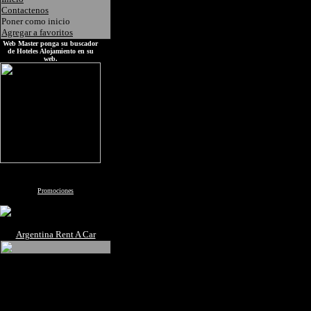
Contactenos
Poner como inicio
Agregar a favoritos
Web Master ponga su buscador
de Hoteles Alojamiento en su
web.
Promociones
Argentina Rent A Car