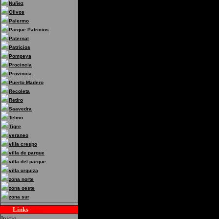
Nuñez
Direccion:Castañeda 184
Olivos
Palermo
Federal
Parque Patricios
Paternal
Patricios
Pompeya
Procincia
Provincia
Puerto Madero
Recoleta
Retiro
Saavedra
Telmo
Tigre
veraneo
villa crespo
villa de parque
villa del parque
villa urquiza
zona norte
zona oeste
zona sur
Links
Hoteles
Inicio