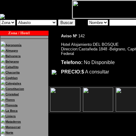
Zona / Hotel
Aviso Nº
142
Hotel Alojamiento:DEL BOSQUE
Agronomía
Direccion:Castañeda 1848 -Belgrano, Capit
Almagro
Federal
Balvanera
Belgrano
Telefono:
No Disponible
Caballito
PRECIO:$
A consultar
Chacarita
Coghlan
Colegiales
Constitucion
Cristobal
Flores
Floresta
La Boca
Liniers
Mataderos
Monserrat
Hotel Alojamiento:DEL
Norte