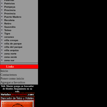
Hotel Alojamiento:NUE
Paternal
Patricios
Direccion:Sanchez de Lo
Pompeya
Procincia
Federal
Provincia
Puerto Madero
Recoleta
Retiro
Saavedra
Telmo
Tigre
veraneo
villa crespo
villa de parque
villa del parque
villa urquiza
zona norte
zona oeste
zona sur
Links
Hoteles
Inicio
Contactenos
Poner como inicio
Agregar a favoritos
Web Master ponga su buscador
de Hoteles Alojamiento en su
web.