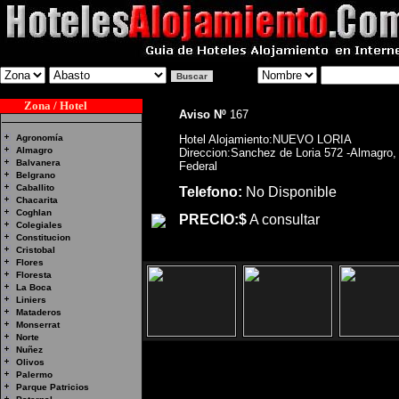
Zona / Hotel
Aviso Nº
167
Agronomía
Hotel Alojamiento:NUEVO LORIA
Almagro
Direccion:Sanchez de Loria 572 -Almagro, 
Balvanera
Federal
Belgrano
Caballito
Telefono:
No Disponible
Chacarita
Coghlan
PRECIO:$
A consultar
Colegiales
Constitucion
Cristobal
Flores
Floresta
La Boca
Liniers
Mataderos
Monserrat
Norte
Nuñez
Olivos
Palermo
Parque Patricios