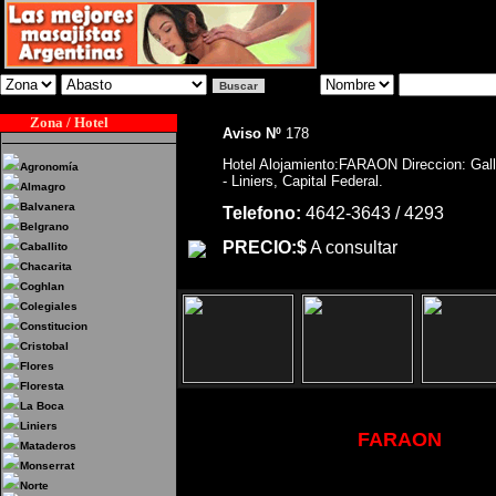
Zona / Hotel
Aviso Nº
178
Hotel Alojamiento:FARAON Direccion: Gal
Agronomía
- Liniers, Capital Federal.
Almagro
Balvanera
Telefono:
4642-3643 / 4293
Belgrano
PRECIO:$
A consultar
Caballito
Chacarita
Coghlan
Colegiales
Constitucion
Cristobal
Flores
Floresta
La Boca
Liniers
Hotel Alojamiento:
FARAON
Direc
Mataderos
Federal.
Monserrat
Norte