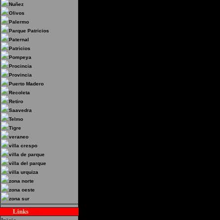
Nuñez
Olivos
Palermo
Parque Patricios
Paternal
Patricios
Pompeya
Procincia
Provincia
Puerto Madero
Recoleta
Retiro
Saavedra
Telmo
Tigre
veraneo
villa crespo
villa de parque
villa del parque
villa urquiza
zona norte
zona oeste
zona sur
Links
Hoteles