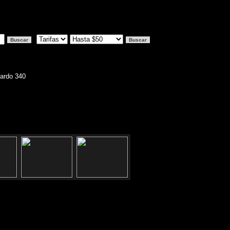
lardo 340
cion: Gallardo 340 - Liniers, Capital