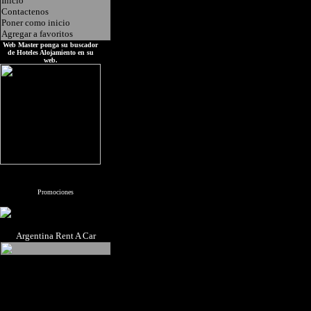
Inicio
Contactenos
Poner como inicio
Agregar a favoritos
Web Master ponga su buscador
de Hoteles Alojamiento en su
web.
Promociones
Argentina Rent A Car