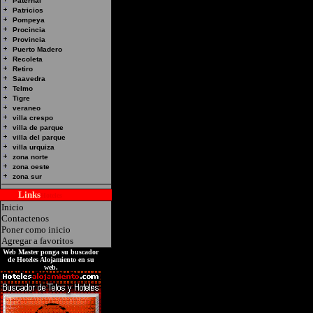
Paternal
Patricios
Pompeya
Procincia
Provincia
Hotel Alojamiento:SOL
Puerto Madero
Recoleta
Justo 2100 -Villa Cresp
Retiro
Saavedra
Telmo
Tigre
veraneo
villa crespo
villa de parque
villa del parque
villa urquiza
zona norte
zona oeste
zona sur
Links
Hoteles
Inicio
Contactenos
Poner como inicio
Agregar a favoritos
Web Master ponga su buscador
de Hoteles Alojamiento en su
web.