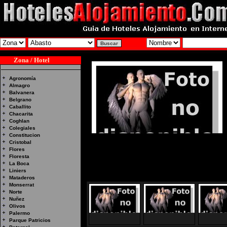
Zona / Hotel
Agronomía
Almagro
Balvanera
Belgrano
Caballito
Chacarita
Coghlan
Colegiales
Constitucion
Cristobal
Flores
Floresta
La Boca
Liniers
Mataderos
Monserrat
Norte
Nuñez
Olivos
Palermo
Parque Patricios