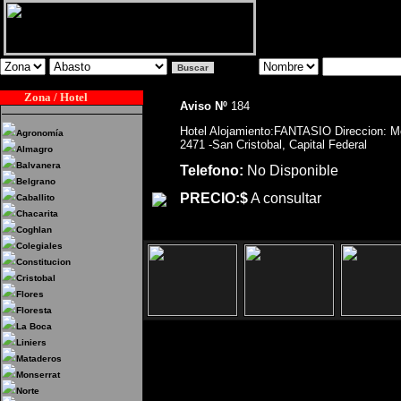
Zona / Hotel
Aviso Nº
184
Hotel Alojamiento:FANTASIO Direccion: M
Agronomía
2471 -San Cristobal, Capital Federal
Almagro
Balvanera
Telefono:
No Disponible
Belgrano
PRECIO:$
A consultar
Caballito
Chacarita
Coghlan
Colegiales
Constitucion
Cristobal
Flores
Floresta
La Boca
Liniers
Mataderos
Hotel Alojamiento:FANT
Monserrat
Norte