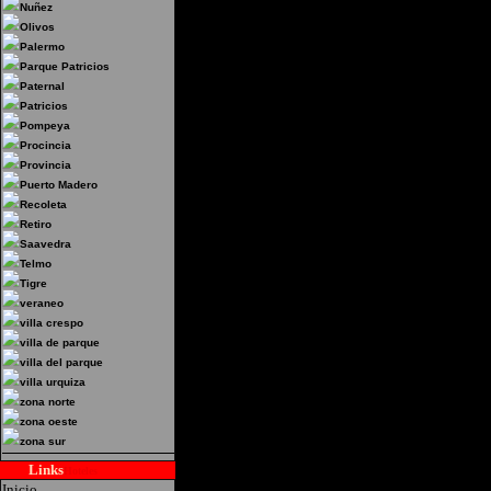
2471 -San Cristobal, Cap
Nuñez
Olivos
Palermo
Parque Patricios
Paternal
Patricios
Pompeya
Procincia
Provincia
Puerto Madero
Recoleta
Retiro
Saavedra
Telmo
Tigre
veraneo
villa crespo
villa de parque
villa del parque
villa urquiza
zona norte
zona oeste
zona sur
Links
Hoteles
Inicio