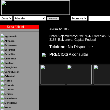
Zona / Hotel
Aviso Nº
185
Hotel Alojamiento:ARMENON Direccion: S
Agronomía
3188 -Balvanera, Capital Federal
Almagro
Balvanera
Telefono:
No Disponible
Belgrano
PRECIO:$
A consultar
Caballito
Chacarita
Coghlan
Colegiales
Constitucion
Cristobal
Flores
Floresta
La Boca
Liniers
Hotel Alojamiento:ARMENON Direc
Mataderos
Capital Federal
Monserrat
Norte