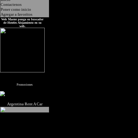
Contactenos
Poner como inicio
Agregar a favoritos
Web Master ponga su buscador
de Hoteles Alojamiento en su
web.
Promociones
Argentina Rent A Car