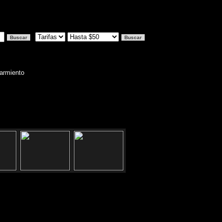
armiento
cion: Sarmiento 3188 -Balvanera,