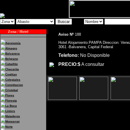
Zona / Hotel
Aviso Nº
188
Hotel Alojamiento:PAMPA Direccion: Vene
Agronomía
3061 -Balvanera, Capital Federal
Almagro
Balvanera
Telefono:
No Disponible
Belgrano
PRECIO:$
A consultar
Caballito
Chacarita
Coghlan
Colegiales
Constitucion
Cristobal
Flores
Floresta
La Boca
Liniers
Hotel Alojamiento:PAMPA Direcci
Mataderos
Capital Federal
Monserrat
Norte