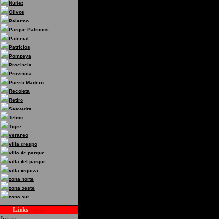
Nuñez
Olivos
Palermo
Parque Patricios
Paternal
Patricios
Pompeya
Procincia
Provincia
Puerto Madero
Recoleta
Retiro
Saavedra
Telmo
Tigre
veraneo
villa crespo
villa de parque
villa del parque
villa urquiza
zona norte
zona oeste
zona sur
Links
Hoteles
Inicio