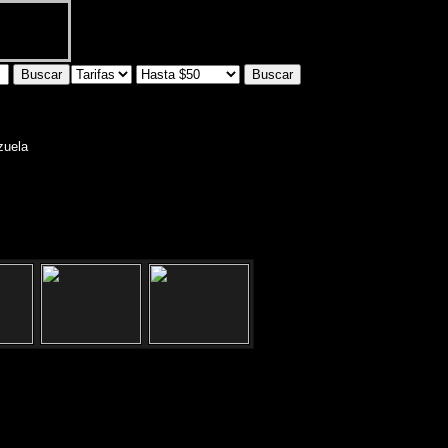
zuela
on: Venezuela 3061 -Balvanera,