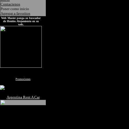
Contactenos
Poner como inicio
Agregar a favoritos
Web Master ponga su buscador
de Hoteles Alojamiento en su
web.
Promociones
Argentina Rent A Car