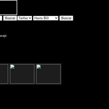
asaje
cion: Pasaje Escribano 45 -