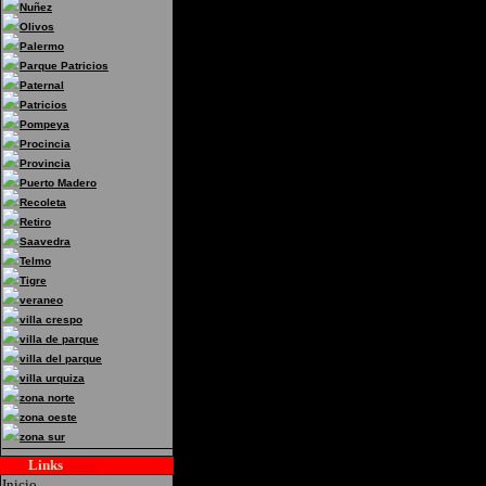
Nuñez
Olivos
Palermo
Parque Patricios
Paternal
Patricios
Pompeya
Procincia
Provincia
Puerto Madero
Recoleta
Retiro
Saavedra
Telmo
Tigre
veraneo
villa crespo
villa de parque
villa del parque
villa urquiza
zona norte
zona oeste
zona sur
Links
Hoteles
Inicio