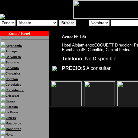
Zona / Hotel
Aviso Nº
195
Hotel Alojamiento:COQUETT Direccion: P
Agronomía
Escribano 45 -Caballito, Capital Federal
Almagro
Balvanera
Telefono:
No Disponible
Belgrano
PRECIO:$
A consultar
Caballito
Chacarita
Coghlan
Colegiales
Constitucion
Cristobal
Flores
Floresta
La Boca
Liniers
Hotel Alojamiento:COQUETT Direc
Mataderos
Caballito, Capital Federal
Monserrat
Norte