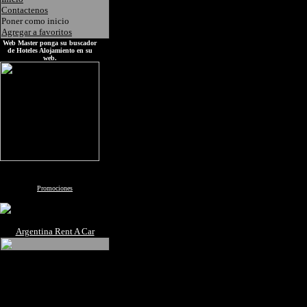
Contactenos
Poner como inicio
Agregar a favoritos
Web Master ponga su buscador
de Hoteles Alojamiento en su
web.
Promociones
Argentina Rent A Car