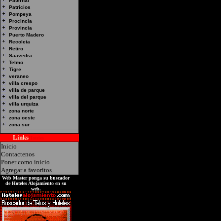
Paternal
Patricios
Pompeya
Procincia
Provincia
Puerto Madero
Recoleta
Retiro
Saavedra
Telmo
Tigre
veraneo
villa crespo
villa de parque
villa del parque
villa urquiza
zona norte
zona oeste
zona sur
Links
Hoteles
Inicio
Contactenos
Poner como inicio
Agregar a favoritos
Web Master ponga su buscador
de Hoteles Alojamiento en su
web.