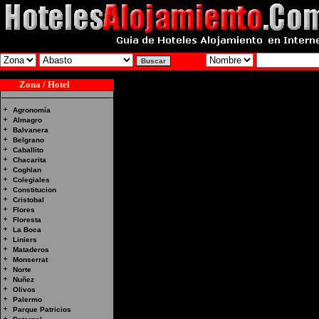
Zona / Hotel
Agronomía
Almagro
Balvanera
Belgrano
Caballito
Chacarita
Coghlan
Colegiales
Constitucion
Cristobal
Flores
Floresta
La Boca
Liniers
Mataderos
Monserrat
Norte
Nuñez
Olivos
Palermo
Parque Patricios