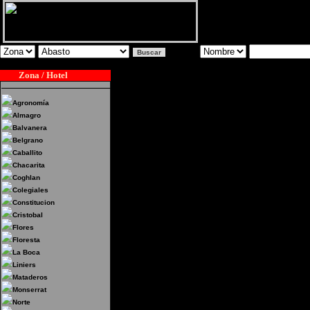
Zona / Hotel
Agronomía
Almagro
Balvanera
Belgrano
Caballito
Chacarita
Coghlan
Colegiales
Constitucion
Cristobal
Flores
Floresta
La Boca
Liniers
Mataderos
Monserrat
Norte