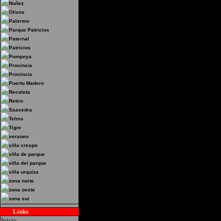
Nuñez
Olivos
Palermo
Parque Patricios
Paternal
Patricios
Pompeya
Procincia
Provincia
Puerto Madero
Recoleta
Retiro
Saavedra
Telmo
Tigre
veraneo
villa crespo
villa de parque
villa del parque
villa urquiza
zona norte
zona oeste
zona sur
Links
Hoteles
Inicio