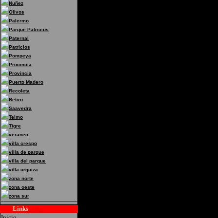
Nuñez
Olivos
Palermo
Parque Patricios
Paternal
Patricios
Pompeya
Procincia
Provincia
Puerto Madero
Recoleta
Retiro
Saavedra
Telmo
Tigre
veraneo
villa crespo
villa de parque
villa del parque
villa urquiza
zona norte
zona oeste
zona sur
Links
Hoteles
Inicio