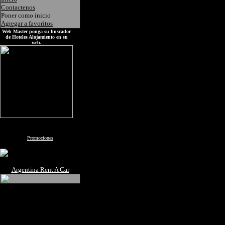
Contactenos
Poner como inicio
Agregar a favoritos
Web Master ponga su buscador
de Hoteles Alojamiento en su
web.
Promociones
Argentina Rent A Car