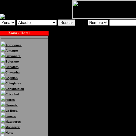
Zona / Hotel
Agronomía
Almagro
Balvanera
Belgrano
Caballito
Chacarita
Coghlan
Colegiales
Constitucion
Cristobal
Flores
Floresta
La Boca
Liniers
Mataderos
Monserrat
Norte