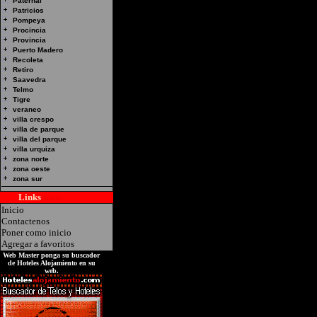
Paternal
Patricios
Pompeya
Procincia
Provincia
Puerto Madero
Recoleta
Retiro
Saavedra
Telmo
Tigre
veraneo
villa crespo
villa de parque
villa del parque
villa urquiza
zona norte
zona oeste
zona sur
Links
Hoteles
Inicio
Contactenos
Poner como inicio
Agregar a favoritos
Web Master ponga su buscador
de Hoteles Alojamiento en su
web.