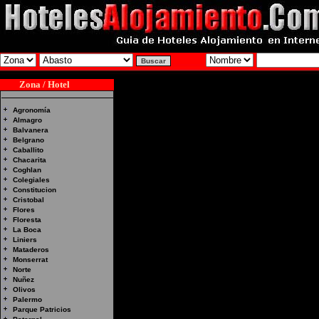
Zona / Hotel
Agronomía
Almagro
Balvanera
Belgrano
Caballito
Chacarita
Coghlan
Colegiales
Constitucion
Cristobal
Flores
Floresta
La Boca
Liniers
Mataderos
Monserrat
Norte
Nuñez
Olivos
Palermo
Parque Patricios