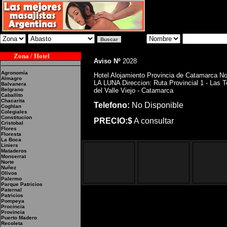
Zona / Hotel
Aviso Nº
2028
Agronomía
Hotel Alojamiento Provincia de Catamarca N
Almagro
LA LUNA Direccion: Ruta Provincial 1 - Las 
Balvanera
Belgrano
del Valle Viejo - Catamarca
Caballito
Chacarita
Telefono:
No Disponible
Coghlan
Colegiales
Constitucion
PRECIO:$
A consultar
Cristobal
Flores
Floresta
La Boca
Liniers
Mataderos
Monserrat
Norte
Nuñez
Olivos
Palermo
Parque Patricios
Paternal
Patricios
Pompeya
Procincia
Hotel Alojamiento Provincia de
Provincia
Direccion: Ruta Provincial 1 - Las
Puerto Madero
Recoleta