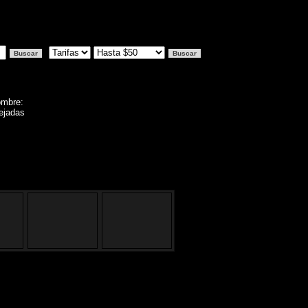
ombre:
Tejadas
 Catamarca Nombre: LA LUNA
 Tejadas del Valle Viejo - Catamarca