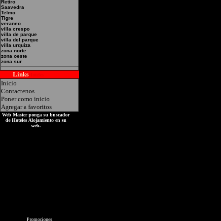
Retiro
Saavedra
Telmo
Tigre
veraneo
villa crespo
villa de parque
villa del parque
villa urquiza
zona norte
zona oeste
zona sur
Links
Hoteles
Inicio
Contactenos
Poner como inicio
Agregar a favoritos
Web Master ponga su buscador
de Hoteles Alojamiento en su
web.
Promociones