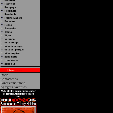
Paternal
Patricios
Pompeya
Procincia
Provincia
Puerto Madero
Recoleta
Retiro
Saavedra
Telmo
Tigre
veraneo
villa crespo
villa de parque
villa del parque
villa urquiza
zona norte
zona oeste
zona sur
Links
Hoteles
Inicio
Contactenos
Poner como inicio
Agregar a favoritos
Web Master ponga su buscador
de Hoteles Alojamiento en su
web.