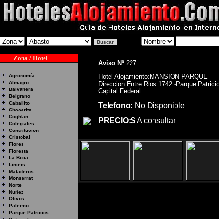
Zona / Hotel
Aviso Nº
227
Agronomía
Hotel Alojamiento:MANSION PARQUE
Almagro
Direccion:Entre Rios 1742 -Parque Patrici
Balvanera
Capital Federal
Belgrano
Caballito
Telefono:
No Disponible
Chacarita
Coghlan
PRECIO:$
A consultar
Colegiales
Constitucion
Cristobal
Flores
Floresta
La Boca
Liniers
Mataderos
Monserrat
Norte
Nuñez
Olivos
Hotel Alojamiento:MANSION PARQ
Palermo
Parque Patricios
Parque Patricios, Capital Federal