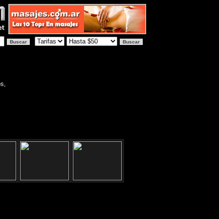
os,
UE Direccion:Entre Rios 1742 -