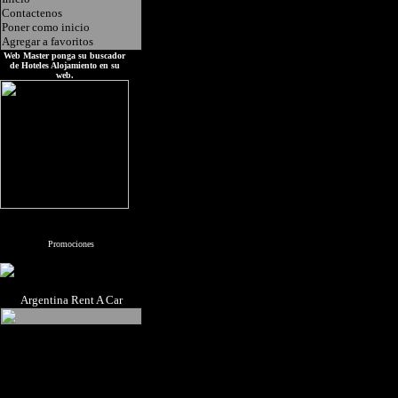
Contactenos
Poner como inicio
Agregar a favoritos
Web Master ponga su buscador
de Hoteles Alojamiento en su
web.
Promociones
Argentina Rent A Car