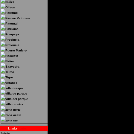
Nuñez
Olivos
Palermo
Parque Patricios
Paternal
Patricios
Pompeya
Procincia
Provincia
Puerto Madero
Recoleta
Retiro
Saavedra
Telmo
Tigre
veraneo
villa crespo
villa de parque
villa del parque
villa urquiza
zona norte
zona oeste
zona sur
Links
Hoteles
Inicio