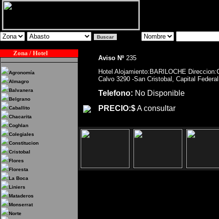
Zona / Hotel
Aviso Nº
235
Hotel Alojamiento:BARILOCHE Direccion:
Agronomía
Calvo 3290 -San Cristobal, Capital Federal
Almagro
Balvanera
Telefono:
No Disponible
Belgrano
PRECIO:$
A consultar
Caballito
Chacarita
Coghlan
Colegiales
Constitucion
Cristobal
Flores
Floresta
La Boca
Liniers
Hotel Alojamiento:BARILOCHE Dir
Mataderos
Cristobal, Capital Federal
Monserrat
Norte