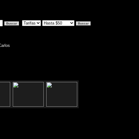
Carlos
eccion:Carlos Calvo 3290 -San