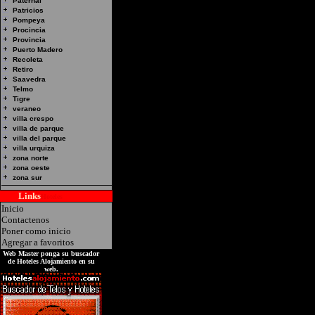
Paternal
2479 -Palermo, Capital
Patricios
Pompeya
Procincia
Provincia
Puerto Madero
Recoleta
Retiro
Saavedra
Telmo
Tigre
veraneo
villa crespo
villa de parque
villa del parque
villa urquiza
zona norte
zona oeste
zona sur
Links
Hoteles
Inicio
Contactenos
Poner como inicio
Agregar a favoritos
Web Master ponga su buscador
de Hoteles Alojamiento en su
web.