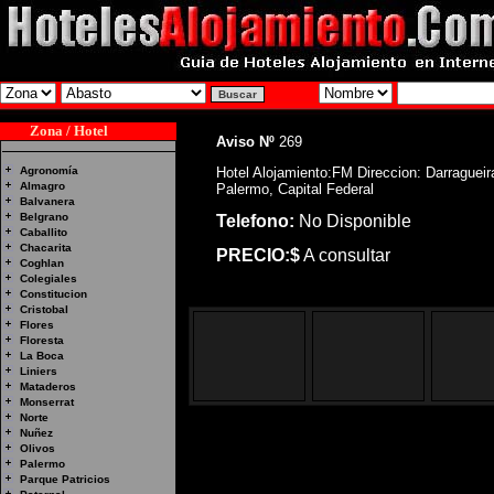
Zona / Hotel
Aviso Nº
269
Agronomía
Hotel Alojamiento:FM Direccion: Darragueir
Almagro
Palermo, Capital Federal
Balvanera
Belgrano
Telefono:
No Disponible
Caballito
Chacarita
PRECIO:$
A consultar
Coghlan
Colegiales
Constitucion
Cristobal
Flores
Floresta
La Boca
Liniers
Mataderos
Monserrat
Norte
Nuñez
Olivos
Palermo
Hotel Alojamiento:FM D
Parque Patricios