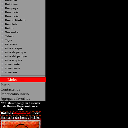
Paternal
Patricios
Pompeya
Procincia
Provincia
Hotel Alojamiento en 
Puerto Madero
Recoleta
Direccion: Reconquista
Retiro
Saavedra
Tigre
Telmo
Tigre
veraneo
villa crespo
villa de parque
villa del parque
villa urquiza
zona norte
zona oeste
zona sur
Links
Hoteles
Inicio
Contactenos
Poner como inicio
Agregar a favoritos
Web Master ponga su buscador
de Hoteles Alojamiento en su
web.