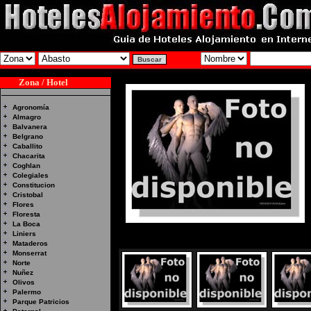
Zona / Hotel
Agronomía
Almagro
Balvanera
Belgrano
Caballito
Chacarita
Coghlan
Colegiales
Constitucion
Cristobal
Flores
Floresta
La Boca
Liniers
Mataderos
Monserrat
Norte
Nuñez
Olivos
Palermo
Parque Patricios