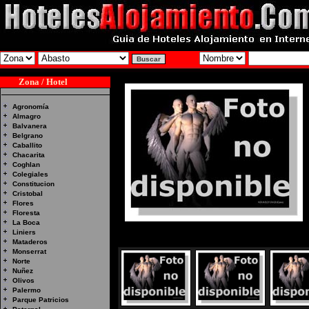
Zona / Hotel
Agronomía
Almagro
Balvanera
Belgrano
Caballito
Chacarita
Coghlan
Colegiales
Constitucion
Cristobal
Flores
Floresta
La Boca
Liniers
Mataderos
Monserrat
Norte
Nuñez
Olivos
Palermo
Parque Patricios