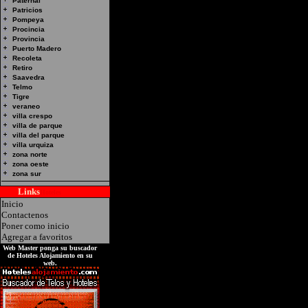
Paternal
Patricios
Pompeya
Procincia
Provincia
Hotel Alojamiento en
Puerto Madero
Recoleta
Direccion: EspaÃ±a y c
Retiro
Saavedra
Telmo
Tigre
veraneo
villa crespo
villa de parque
villa del parque
villa urquiza
zona norte
zona oeste
zona sur
Links
Hoteles
Inicio
Contactenos
Poner como inicio
Agregar a favoritos
Web Master ponga su buscador
de Hoteles Alojamiento en su
web.