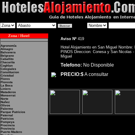
Zona / Hotel
Aviso Nº
419
Agronomía
Hotel Alojamiento en San Miguel Nombre:
Almagro
PINOS Direccion: Conesa y San Nicolas -
Balvanera
Belgrano
Miguel
Caballito
Chacarita
Telefono:
No Disponible
Coghlan
Colegiales
Constitucion
PRECIO:$
A consultar
Cristobal
Flores
Floresta
La Boca
Liniers
Mataderos
Monserrat
Norte
Nuñez
Olivos
Palermo
Parque Patricios
Paternal
Patricios
Pompeya
Procincia
Provincia
Puerto Madero