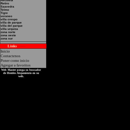
Hotel Alojamiento en S
Recoleta
Retiro
Saavedra
PINOS Direccion: Cones
Telmo
Tigre
Miguel
veraneo
villa crespo
villa de parque
villa del parque
villa urquiza
zona norte
zona oeste
zona sur
Links
Hoteles
Inicio
Contactenos
Poner como inicio
Agregar a favoritos
Web Master ponga su buscador
de Hoteles Alojamiento en su
web.