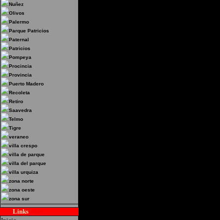
Noviembre 330 -Almagro,
Nuñez
Olivos
Palermo
Parque Patricios
Paternal
Patricios
Pompeya
Procincia
Provincia
Puerto Madero
Recoleta
Retiro
Saavedra
Telmo
Tigre
veraneo
villa crespo
villa de parque
villa del parque
villa urquiza
zona norte
zona oeste
zona sur
Links
Hoteles