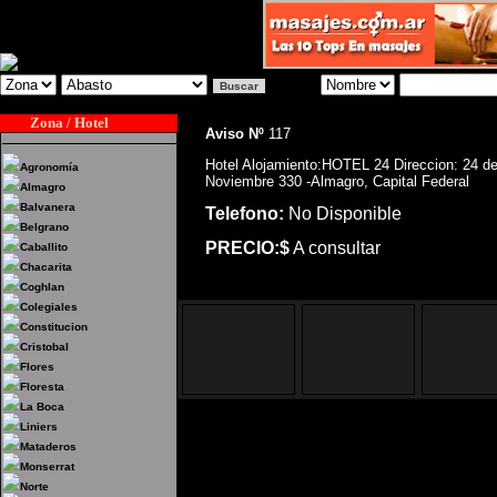
Zona / Hotel
Aviso Nº
117
Hotel Alojamiento:HOTEL 24 Direccion: 24 d
Agronomía
Noviembre 330 -Almagro, Capital Federal
Almagro
Balvanera
Telefono:
No Disponible
Belgrano
PRECIO:$
A consultar
Caballito
Chacarita
Coghlan
Colegiales
Constitucion
Cristobal
Flores
Floresta
La Boca
Liniers
Mataderos
Hotel Alojamiento:HOTEL
Monserrat
Norte