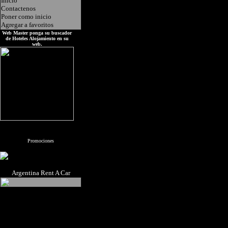
Inicio
Contactenos
Poner como inicio
Agregar a favoritos
Web Master ponga su buscador
de Hoteles Alojamiento en su
web.
Promociones
Argentina Rent A Car