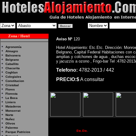
Zona / Hotel
Aviso Nº
120
Agronomía
Hotel Alojamiento: Etc.Etc. Dirección: Monro
Almagro
Belgrano, Capital Federal Habitaciones con 
Balvanera
amplias y colchones de agua , duchas esco
Belgrano
y jacuzzis a ozono , Frigo-bar Tel :4782-2013
Caballito
Chacarita
Telefono:
4782-2013 / 442
Coghlan
Colegiales
PRECIO:$
A consultar
Constitucion
Cristobal
Flores
Floresta
La Boca
Liniers
Mataderos
Monserrat
Norte
Nuñez
Olivos
Palermo
Hotel Alojamiento:
Etc.Etc.
Dirección: Monroe 847 - Belgra
Parque Patricios
colchones de agua , duchas escocesas y jacuzzis a o