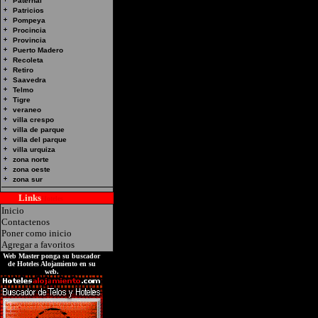
Paternal
Patricios
Pompeya
Procincia
Provincia
Puerto Madero
Recoleta
Retiro
Saavedra
Telmo
Tigre
veraneo
villa crespo
villa de parque
villa del parque
villa urquiza
zona norte
zona oeste
zona sur
Links
Hoteles
Inicio
Contactenos
Poner como inicio
Agregar a favoritos
Web Master ponga su buscador
de Hoteles Alojamiento en su
web.