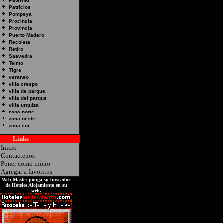
Paternal
Patricios
Pompeya
Procincia
Provincia
Hotel Alojamiento:AUT
Puerto Madero
Recoleta
Frag.Sarmiento 447 -Cab
Retiro
Saavedra
Telmo
Tigre
veraneo
villa crespo
villa de parque
villa del parque
villa urquiza
zona norte
zona oeste
zona sur
Links
Hoteles
Inicio
Contactenos
Poner como inicio
Agregar a favoritos
Web Master ponga su buscador
de Hoteles Alojamiento en su
web.