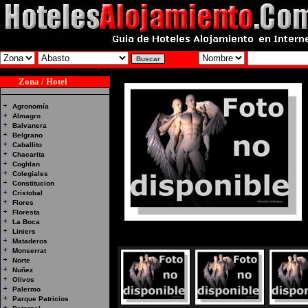
Zona / Hotel
Agronomía
Almagro
Balvanera
Belgrano
Caballito
Chacarita
Coghlan
Colegiales
Constitucion
Cristobal
Flores
Floresta
La Boca
Liniers
Mataderos
Monserrat
Norte
Nuñez
Olivos
Palermo
Parque Patricios