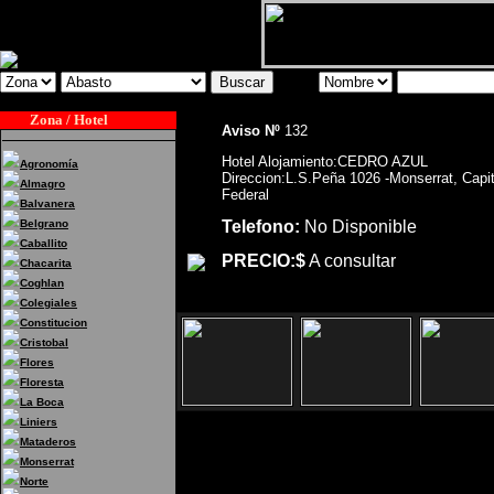
Zona / Hotel
Aviso Nº
132
Hotel Alojamiento:CEDRO AZUL
Agronomía
Direccion:L.S.Peña 1026 -Monserrat, Capit
Almagro
Federal
Balvanera
Belgrano
Telefono:
No Disponible
Caballito
PRECIO:$
A consultar
Chacarita
Coghlan
Colegiales
Constitucion
Cristobal
Flores
Floresta
La Boca
Liniers
Mataderos
Monserrat
Hotel Alojamiento:CED
Norte