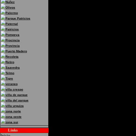
Nuñez
Direccion:L.S.Peña 1026
Olivos
Palermo
Federal
Parque Patricios
Paternal
Patricios
Pompeya
Procincia
Provincia
Puerto Madero
Recoleta
Retiro
Saavedra
Telmo
Tigre
veraneo
villa crespo
villa de parque
villa del parque
villa urquiza
zona norte
zona oeste
zona sur
Links
Hoteles
Inicio