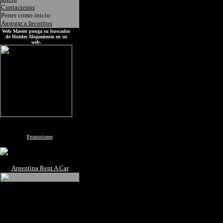
Contactenos
Poner como inicio
Agregar a favoritos
Web Master ponga su buscador
de Hoteles Alojamiento en su
web.
Promociones
Argentina Rent A Car