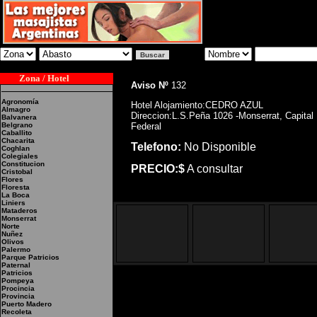
Zona / Hotel
Aviso Nº
132
Agronomía
Hotel Alojamiento:CEDRO AZUL
Almagro
Direccion:L.S.Peña 1026 -Monserrat, Capital
Balvanera
Belgrano
Federal
Caballito
Chacarita
Telefono:
No Disponible
Coghlan
Colegiales
Constitucion
PRECIO:$
A consultar
Cristobal
Flores
Floresta
La Boca
Liniers
Mataderos
Monserrat
Norte
Nuñez
Olivos
Palermo
Parque Patricios
Paternal
Patricios
Pompeya
Procincia
Provincia
Puerto Madero
Hotel Alojamiento:CED
Recoleta