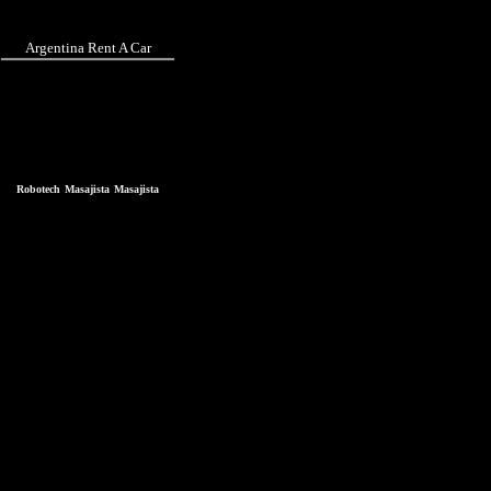
Argentina Rent A Car
Robotech
Masajista
Masajista