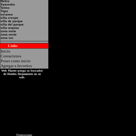
Retiro
Saavedra
Direccion:L.S.Peña 1026
Telmo
Tigre
Federal
veraneo
villa crespo
villa de parque
villa del parque
villa urquiza
zona norte
zona oeste
zona sur
Links
Hoteles
Inicio
Contactenos
Poner como inicio
Agregar a favoritos
Web Master ponga su buscador
de Hoteles Alojamiento en su
web.
Promociones