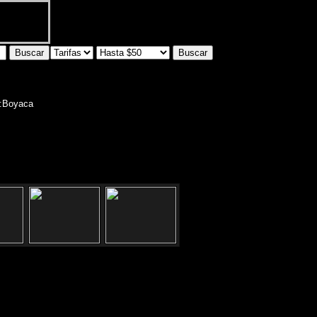
n:Boyaca
reccion:Boyaca 756 -Flores,