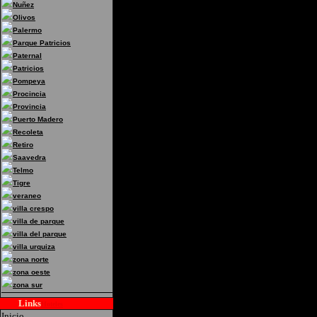
Nuñez
Olivos
Palermo
Parque Patricios
Paternal
Patricios
Pompeya
Procincia
Provincia
Puerto Madero
Recoleta
Retiro
Saavedra
Telmo
Tigre
veraneo
villa crespo
villa de parque
villa del parque
villa urquiza
zona norte
zona oeste
zona sur
Links
Hoteles
Inicio