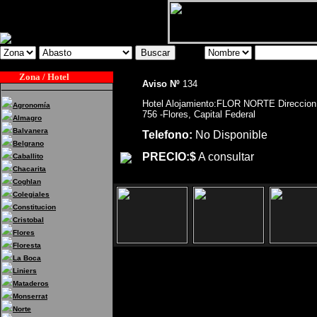
Zona / Hotel
Aviso Nº
134
Hotel Alojamiento:FLOR NORTE Direccio
Agronomía
756 -Flores, Capital Federal
Almagro
Balvanera
Telefono:
No Disponible
Belgrano
PRECIO:$
A consultar
Caballito
Chacarita
Coghlan
Colegiales
Constitucion
Cristobal
Flores
Floresta
La Boca
Liniers
Hotel Alojamiento:FLOR NORTE Di
Mataderos
Capital Federal
Monserrat
Norte