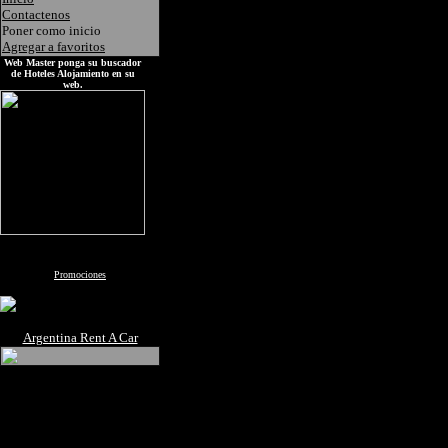
Contactenos
Poner como inicio
Agregar a favoritos
Web Master ponga su buscador
de Hoteles Alojamiento en su
web.
Promociones
Argentina Rent A Car