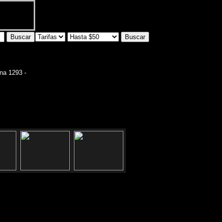
na 1293 -
 Anchorena 1293 -Recoleta, Capital