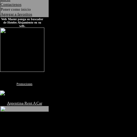
Contactenos
Poner como inicio
Agregar a favoritos
Web Master ponga su buscador
de Hoteles Alojamiento en su
web.
Promociones
Argentina Rent A Car