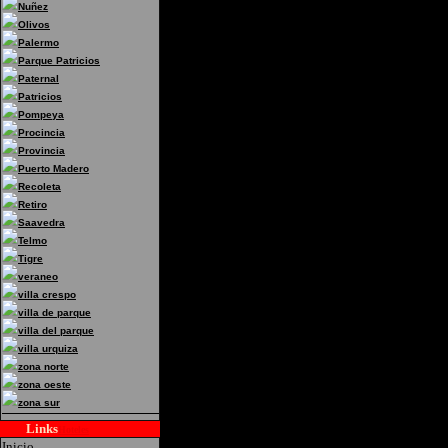
Nuñez
Olivos
Palermo
Parque Patricios
Paternal
Patricios
Pompeya
Procincia
Provincia
Puerto Madero
Recoleta
Retiro
Saavedra
Telmo
Tigre
veraneo
villa crespo
villa de parque
villa del parque
villa urquiza
zona norte
zona oeste
zona sur
Links
Hoteles
Inicio