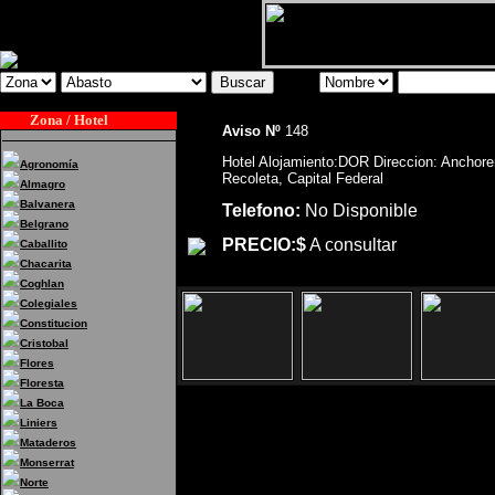
Zona / Hotel
Aviso Nº
148
Hotel Alojamiento:DOR Direccion: Anchore
Agronomía
Recoleta, Capital Federal
Almagro
Balvanera
Telefono:
No Disponible
Belgrano
PRECIO:$
A consultar
Caballito
Chacarita
Coghlan
Colegiales
Constitucion
Cristobal
Flores
Floresta
La Boca
Liniers
Hotel Alojamiento:DOR Direccion:
Mataderos
Federal
Monserrat
Norte