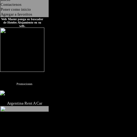
Contactenos
Poner como inicio
Agregar a favoritos
Web Master ponga su buscador
de Hoteles Alojamiento en su
web.
Promociones
Argentina Rent A Car