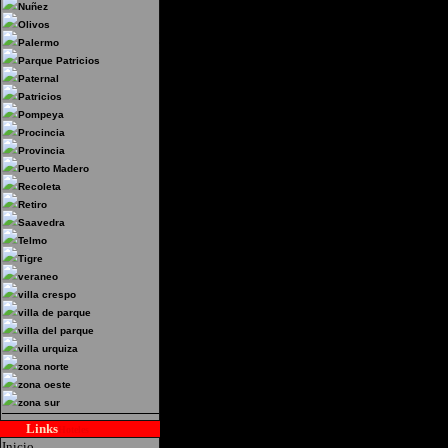
Nuñez
Viamonte 2225 - Balvanera, Capita
Olivos
jacuzzi hidromasaje Direct Tv B
Palermo
Tel:4951-4211
Parque Patricios
Paternal
Patricios
Pompeya
Procincia
Provincia
Puerto Madero
Recoleta
Retiro
Saavedra
Telmo
Tigre
veraneo
villa crespo
villa de parque
villa del parque
villa urquiza
zona norte
zona oeste
zona sur
Links
Hoteles
Inicio