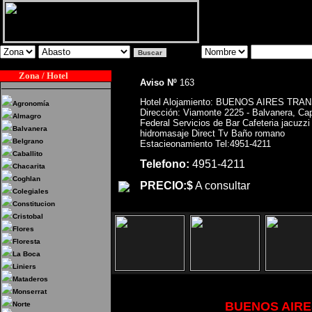
Zona / Hotel
Aviso Nº
163
Hotel Alojamiento: BUENOS AIRES TRA
Agronomía
Dirección: Viamonte 2225 - Balvanera, Cap
Almagro
Federal Servicios de Bar Cafeteria jacuzzi
Balvanera
hidromasaje Direct Tv Baño romano
Belgrano
Estacieonamiento Tel:4951-4211
Caballito
Telefono:
4951-4211
Chacarita
Coghlan
PRECIO:$
A consultar
Colegiales
Constitucion
Cristobal
Flores
Floresta
La Boca
Liniers
Mataderos
Monserrat
Hotel Alojamiento:
BUENOS AIRE
Norte