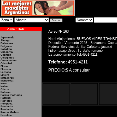
Zona / Hotel
Aviso Nº
163
Agronomía
Hotel Alojamiento: BUENOS AIRES TRANS
Almagro
Dirección: Viamonte 2225 - Balvanera, Capita
Balvanera
Belgrano
Federal Servicios de Bar Cafeteria jacuzzi
Caballito
hidromasaje Direct Tv Baño romano
Chacarita
Estacieonamiento Tel:4951-4211
Coghlan
Colegiales
Constitucion
Telefono:
4951-4211
Cristobal
Flores
Floresta
PRECIO:$
A consultar
La Boca
Liniers
Mataderos
Monserrat
Norte
Nuñez
Olivos
Palermo
Parque Patricios
Paternal
Patricios
Pompeya
Procincia
Provincia
Puerto Madero
Recoleta