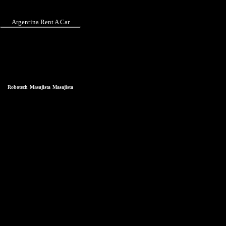
Argentina Rent A Car
Robotech
Masajista
Masajista