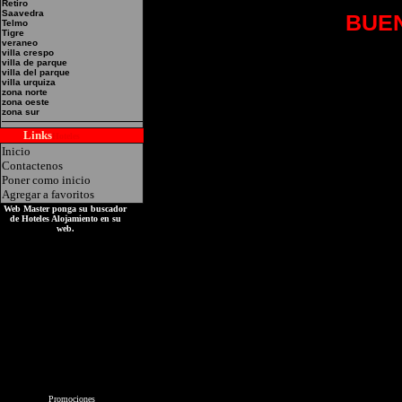
Retiro
Saavedra
Hotel Alojamiento:
BUEN
Telmo
Tigre
Dirección: Viamonte 222
veraneo
villa crespo
villa de parque
Federal Servicios de Bar
villa del parque
villa urquiza
zona norte
hidromasaje Direct Tv 
zona oeste
zona sur
Estacieonamiento Tel:4
Links
Hoteles
Inicio
Contactenos
Poner como inicio
Agregar a favoritos
Web Master ponga su buscador
de Hoteles Alojamiento en su
web.
Promociones