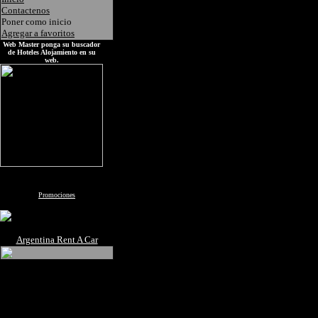
Contactenos
Poner como inicio
Agregar a favoritos
Web Master ponga su buscador
de Hoteles Alojamiento en su
web.
Promociones
Argentina Rent A Car