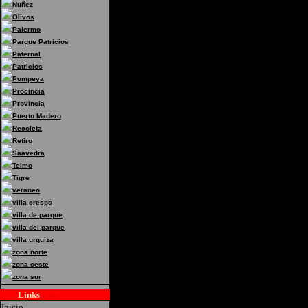
Nuñez
Direccion:Ramon L. Falc
Olivos
Palermo
Federal
Parque Patricios
Paternal
Patricios
Pompeya
Procincia
Provincia
Puerto Madero
Recoleta
Retiro
Saavedra
Telmo
Tigre
veraneo
villa crespo
villa de parque
villa del parque
villa urquiza
zona norte
zona oeste
zona sur
Links
Hoteles
Inicio