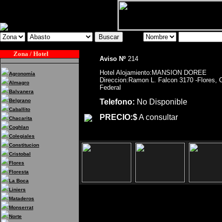
Zona / Hotel
Aviso Nº
214
Hotel Alojamiento:MANSION DOREE
Agronomía
Direccion:Ramon L. Falcon 3170 -Flores, C
Almagro
Federal
Balvanera
Belgrano
Telefono:
No Disponible
Caballito
PRECIO:$
A consultar
Chacarita
Coghlan
Colegiales
Constitucion
Cristobal
Flores
Floresta
La Boca
Liniers
Mataderos
Monserrat
Hotel Alojamiento:MA
Norte