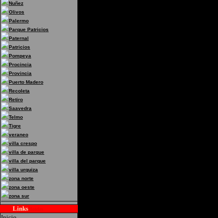
Nuñez
Olivos
Palermo
Parque Patricios
Paternal
Patricios
Pompeya
Procincia
Provincia
Puerto Madero
Recoleta
Retiro
Saavedra
Telmo
Tigre
veraneo
villa crespo
villa de parque
villa del parque
villa urquiza
zona norte
zona oeste
zona sur
Links
Hoteles
Inicio