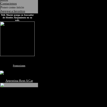
Contactenos
Poner como inicio
Agregar a favoritos
Web Master ponga su buscador
de Hoteles Alojamiento en su
web.
Promociones
Argentina Rent A Car