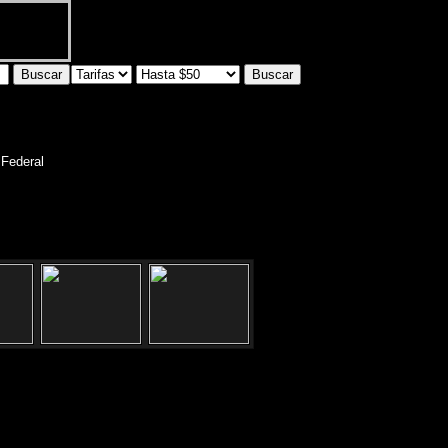
 Federal
reccion:Paroissien 1935 -Nuñez,