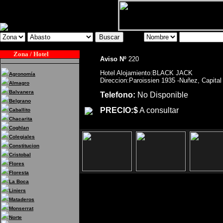
Zona / Hotel
Aviso Nº
220
Hotel Alojamiento:BLACK JACK
Agronomía
Direccion:Paroissien 1935 -Nuñez, Capital
Almagro
Balvanera
Telefono:
No Disponible
Belgrano
PRECIO:$
A consultar
Caballito
Chacarita
Coghlan
Colegiales
Constitucion
Cristobal
Flores
Floresta
La Boca
Liniers
Hotel Alojamiento:BLACK JACK Di
Mataderos
Capital Federal
Monserrat
Norte