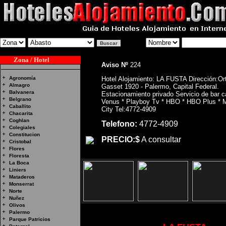
Zona / Hotel
Aviso Nº
224
Agronomía
Hotel Alojamiento: LA FUSTA Dirección:Or
Almagro
Gasset 1920 - Palermo, Capital Federal.
Balvanera
Estacionamiento privado Servicio de bar c
Belgrano
Venus * Playboy Tv * HBO * HBO Plus * 
Caballito
City Tel:4772-4909
Chacarita
Coghlan
Telefono:
4772-4909
Colegiales
Constitucion
PRECIO:$
A consultar
Cristobal
Flores
Floresta
La Boca
Liniers
Mataderos
Monserrat
Norte
Nuñez
Olivos
Palermo
Parque Patricios