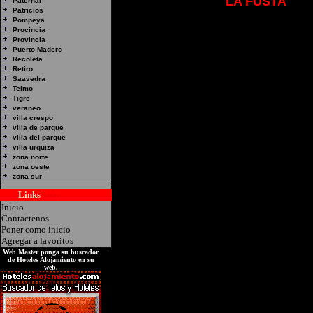
Hotel Alojamiento:
LA FUSTA
Dire
Paternal
Patricios
Palermo, Capital Federal. Estaci
Pompeya
canales Venus * Playboy Tv * HBO
Procincia
Provincia
4909
Puerto Madero
Recoleta
Retiro
Saavedra
Telmo
Tigre
veraneo
villa crespo
villa de parque
villa del parque
villa urquiza
zona norte
zona oeste
zona sur
Links
Hoteles
Inicio
Contactenos
Poner como inicio
Agregar a favoritos
Web Master ponga su buscador
de Hoteles Alojamiento en su
web.