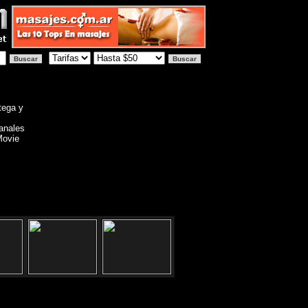
tega y
anales
Movie