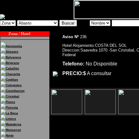
Zona / Hotel
Aviso Nº
236
Hotel Alojamiento:COSTA DEL SOL
Agronomía
Direccion:Saavedra 1070 -San Cristobal, C
Almagro
Federal
Balvanera
Belgrano
Telefono:
No Disponible
Caballito
PRECIO:$
A consultar
Chacarita
Coghlan
Colegiales
Constitucion
Cristobal
Flores
Floresta
La Boca
Liniers
Mataderos
Monserrat
Hotel Alojamiento:COS
Norte