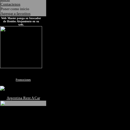
Contactenos
Poner como inicio
Agregar a favoritos
Web Master ponga su buscador
de Hoteles Alojamiento en su
web.
Promociones
Argentina Rent A Car