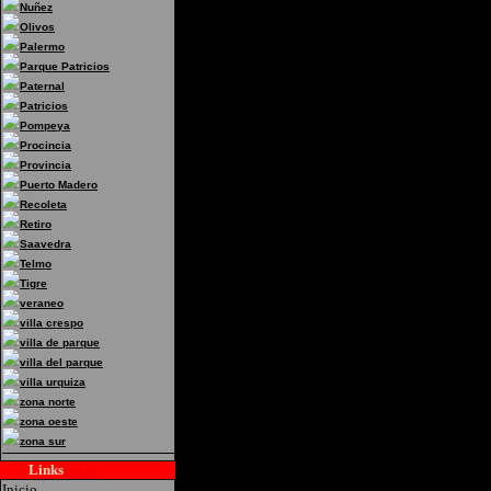
Nuñez
Direccion:Saavedra 1070
Olivos
Palermo
Federal
Parque Patricios
Paternal
Patricios
Pompeya
Procincia
Provincia
Puerto Madero
Recoleta
Retiro
Saavedra
Telmo
Tigre
veraneo
villa crespo
villa de parque
villa del parque
villa urquiza
zona norte
zona oeste
zona sur
Links
Hoteles
Inicio