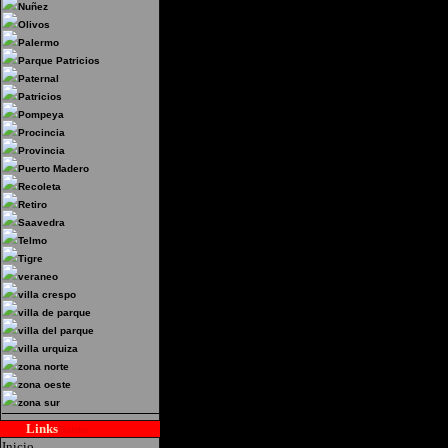
Nuñez
Olivos
Palermo
Parque Patricios
Paternal
Patricios
Pompeya
Procincia
Provincia
Puerto Madero
Recoleta
Retiro
Saavedra
Telmo
Tigre
veraneo
villa crespo
villa de parque
villa del parque
villa urquiza
zona norte
zona oeste
zona sur
Links
Hoteles
Inicio