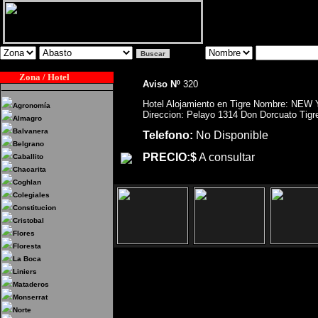
Zona / Hotel
Aviso Nº
320
Hotel Alojamiento en Tigre Nombre: NE
Agronomía
Direccion: Pelayo 1314 Don Dorcuato Tigr
Almagro
Balvanera
Telefono:
No Disponible
Belgrano
PRECIO:$
A consultar
Caballito
Chacarita
Coghlan
Colegiales
Constitucion
Cristobal
Flores
Floresta
La Boca
Liniers
Hotel Alojamiento en Tigre Nomb
Mataderos
1314 Don Dorcuato Tigre
Monserrat
Norte