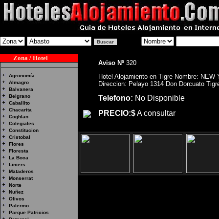
Zona / Hotel
Aviso Nº
320
Agronomía
Hotel Alojamiento en Tigre Nombre: NE
Almagro
Direccion: Pelayo 1314 Don Dorcuato Tigr
Balvanera
Belgrano
Telefono:
No Disponible
Caballito
Chacarita
PRECIO:$
A consultar
Coghlan
Colegiales
Constitucion
Cristobal
Flores
Floresta
La Boca
Liniers
Mataderos
Monserrat
Norte
Nuñez
Hotel Alojamiento en Tigre Nomb
Olivos
Palermo
1314 Don Dorcuato Tigre
Parque Patricios