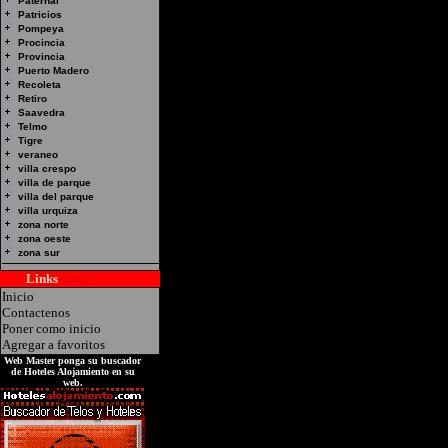
Paternal
Patricios
Pompeya
Procincia
Provincia
Puerto Madero
Recoleta
Retiro
Saavedra
Telmo
Tigre
veraneo
villa crespo
villa de parque
villa del parque
villa urquiza
zona norte
zona oeste
zona sur
Links
Hoteles
Inicio
Contactenos
Poner como inicio
Agregar a favoritos
Web Master ponga su buscador
de Hoteles Alojamiento en su
web.