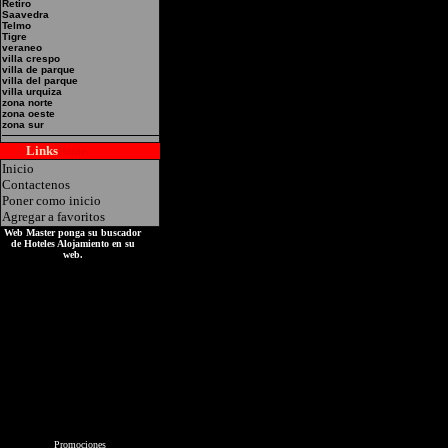
Retiro
Saavedra
Direccion: Acceso Oest
Telmo
Tigre
Moreno
veraneo
villa crespo
villa de parque
villa del parque
villa urquiza
zona norte
zona oeste
zona sur
Links
Hoteles
Inicio
Contactenos
Poner como inicio
Agregar a favoritos
Web Master ponga su buscador
de Hoteles Alojamiento en su
web.
Promociones