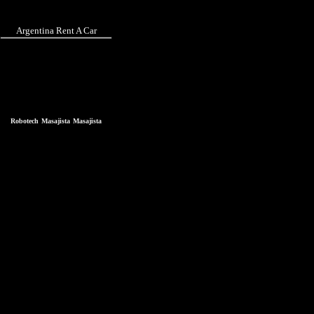
Argentina Rent A Car
Robotech
Masajista
Masajista