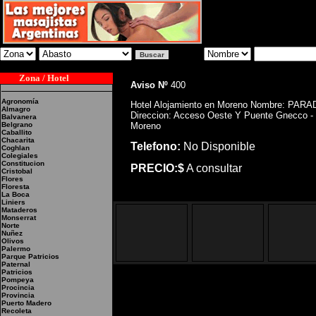
Zona / Hotel
Aviso Nº
400
Agronomía
Hotel Alojamiento en Moreno Nombre: PARA
Almagro
Direccion: Acceso Oeste Y Puente Gnecco -
Balvanera
Belgrano
Moreno
Caballito
Chacarita
Telefono:
No Disponible
Coghlan
Colegiales
Constitucion
PRECIO:$
A consultar
Cristobal
Flores
Floresta
La Boca
Liniers
Mataderos
Monserrat
Norte
Nuñez
Olivos
Palermo
Parque Patricios
Paternal
Patricios
Pompeya
Procincia
Provincia
Puerto Madero
Hotel Alojamiento en 
Recoleta