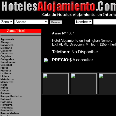
Zona / Hotel
Aviso Nº
4007
Agronomía
Hotel Alojamiento en Hurlinghan Nombre:
Almagro
EXTREME Direccion: M.Hecht 1255 - Hur
Balvanera
Belgrano
Caballito
Telefono:
No Disponible
Chacarita
Coghlan
Colegiales
PRECIO:$
A consultar
Constitucion
Cristobal
Flores
Floresta
La Boca
Liniers
Mataderos
Monserrat
Norte
Nuñez
Olivos
Palermo
Parque Patricios
Paternal
Patricios
Pompeya
Procincia
Provincia
Hotel Alojamiento en H
Puerto Madero