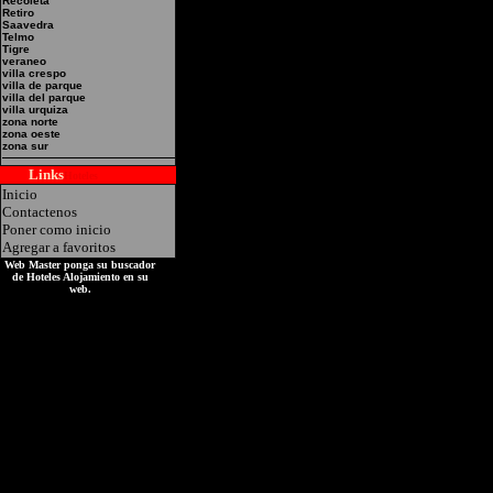
Recoleta
EXTREME Direccion: M.
Retiro
Saavedra
Telmo
Tigre
veraneo
villa crespo
villa de parque
villa del parque
villa urquiza
zona norte
zona oeste
zona sur
Links
Hoteles
Inicio
Contactenos
Poner como inicio
Agregar a favoritos
Web Master ponga su buscador
de Hoteles Alojamiento en su
web.