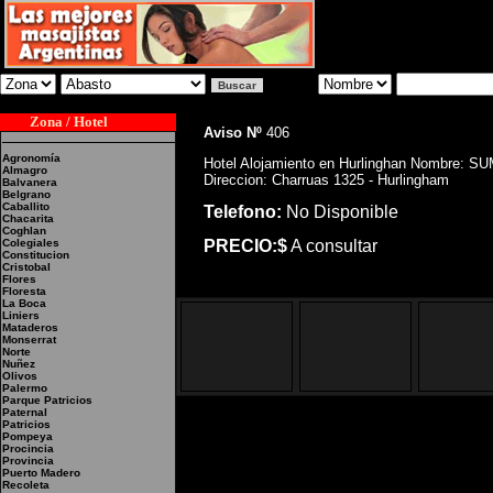
Zona / Hotel
Aviso Nº
406
Agronomía
Hotel Alojamiento en Hurlinghan Nombre: 
Almagro
Direccion: Charruas 1325 - Hurlingham
Balvanera
Belgrano
Caballito
Telefono:
No Disponible
Chacarita
Coghlan
Colegiales
PRECIO:$
A consultar
Constitucion
Cristobal
Flores
Floresta
La Boca
Liniers
Mataderos
Monserrat
Norte
Nuñez
Olivos
Palermo
Parque Patricios
Paternal
Patricios
Pompeya
Procincia
Provincia
Hotel Alojamiento en H
Puerto Madero
Recoleta