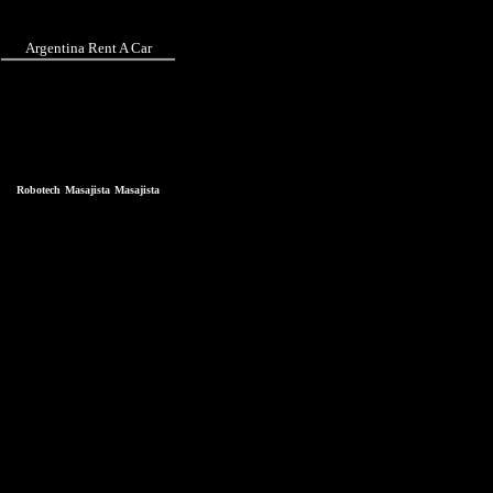
Argentina Rent A Car
Robotech
Masajista
Masajista