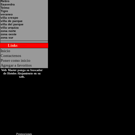
SUMMUN Direccion: Cha
Retiro
Saavedra
Telmo
Tigre
veraneo
villa crespo
villa de parque
villa del parque
villa urquiza
zona norte
zona oeste
zona sur
Links
Hoteles
Inicio
Contactenos
Poner como inicio
Agregar a favoritos
Web Master ponga su buscador
de Hoteles Alojamiento en su
web.
Promociones