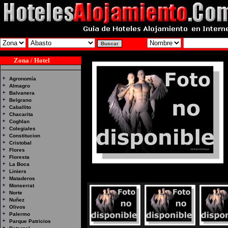
Zona / Hotel
Agronomía
Almagro
Balvanera
Belgrano
Caballito
Chacarita
Coghlan
Colegiales
Constitucion
Cristobal
Flores
Floresta
La Boca
Liniers
Mataderos
Monserrat
Norte
Nuñez
Olivos
Palermo
Parque Patricios