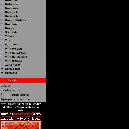
Paternal
Patricios
Pompeya
Procincia
Provincia
Hotel Alojamiento en 
Puerto Madero
Recoleta
TIME Direccion: Av.Ga
Retiro
Saavedra
Telmo
Tigre
veraneo
villa crespo
villa de parque
villa del parque
villa urquiza
zona norte
zona oeste
zona sur
Links
Hoteles
Inicio
Contactenos
Poner como inicio
Agregar a favoritos
Web Master ponga su buscador
de Hoteles Alojamiento en su
web.