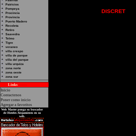
Paternal
Patricios
Pompeya
Hotel Alojamiento:
DISCRET
Dir
Procincia
Capital Federal Servicios de Can
Provincia
Puerto Madero
cuenta con habitaciones con Hid
Recoleta
Retiro
Saavedra
Telmo
Tigre
veraneo
villa crespo
villa de parque
villa del parque
villa urquiza
zona norte
zona oeste
zona sur
Links
Hoteles
Inicio
Contactenos
Poner como inicio
Agregar a favoritos
Web Master ponga su buscador
de Hoteles Alojamiento en su
web.