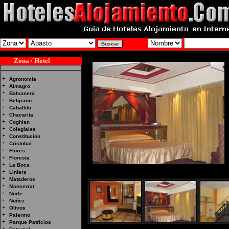
Zona / Hotel
Agronomía
Almagro
Balvanera
Belgrano
Caballito
Chacarita
Coghlan
Colegiales
Constitucion
Cristobal
Flores
Floresta
La Boca
Liniers
Mataderos
Monserrat
Norte
Nuñez
Olivos
Palermo
Parque Patricios