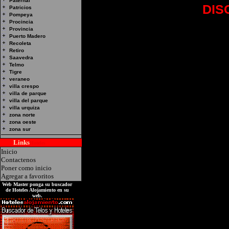
Paternal
Hotel Alojamiento:
DIS
Patricios
Pompeya
Anchorena 1134 - Recol
Procincia
Provincia
Servicios de Canales d
Puerto Madero
Recoleta
Bar y cuenta con habit
Retiro
Saavedra
Tel : 4961-7535
Telmo
Tigre
veraneo
villa crespo
villa de parque
villa del parque
villa urquiza
zona norte
zona oeste
zona sur
Links
Hoteles
Inicio
Contactenos
Poner como inicio
Agregar a favoritos
Web Master ponga su buscador
de Hoteles Alojamiento en su
web.