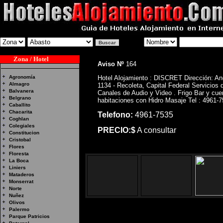
Zona / Hotel
Aviso Nº
164
Agronomía
Hotel Alojamiento : DISCRET Dirección: A
Almagro
1134 - Recoleta, Capital Federal Servicios 
Balvanera
Canales de Audio y Video . Frigo Bar y cue
Belgrano
habitaciones con Hidro Masaje Tel : 4961-
Caballito
Chacarita
Telefono:
4961-7535
Coghlan
Colegiales
PRECIO:$
A consultar
Constitucion
Cristobal
Flores
Floresta
La Boca
Liniers
Mataderos
Monserrat
Norte
Nuñez
Olivos
Palermo
Parque Patricios